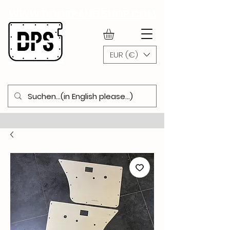
WWW.DOORPANELSHOP.COM
EUR (€)