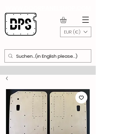
WWW.DOORPANELSHOP.COM
EUR (€)