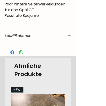
Paar hintere Seitenverkleidungen
für den Opel GT
Passt alle Baujahre.
Spezifikationen
Product
37.GT-.20.07.21.6873.00
Code / SKU
EAN Code
6090441067001
Ähnliche
Make
Opel/Vauxhall
Produkte
Model
Opel GT
NEW
NEW
Years
68-73
Pieces
2