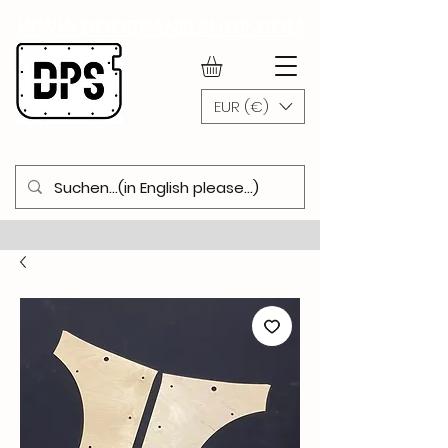
WWW.DOORPANELSHOP.COM
EUR (€)