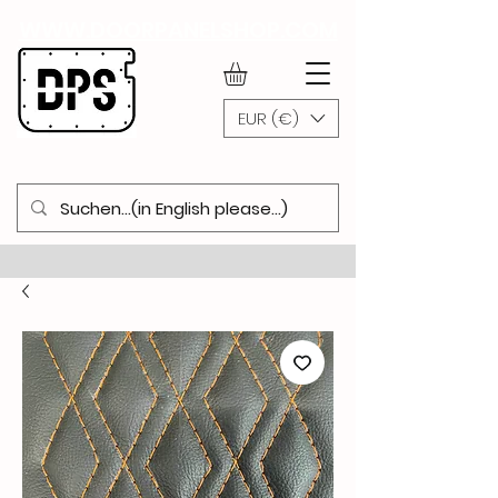
WWW.DOORPANELSHOP.COM
EUR (€)