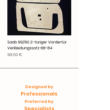
Saab 99/90 2-türiger Vordertür
Verkleidungssatz 68-84
Preis
99,00 €
Designed by
Professionals
Preferred by
Specialists