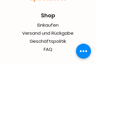
Shop
Einkaufen
Versand und Rückgabe
Geschäftspolitik
FAQ
Contact
Adresse:
Molensingel 93 A03
6229 PC Maastricht
Die Niederlande
+31655522722
Bitte kontaktieren Sie uns, wenn
Sie uns besuchen möchten.