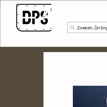
A
WWW.DOOR