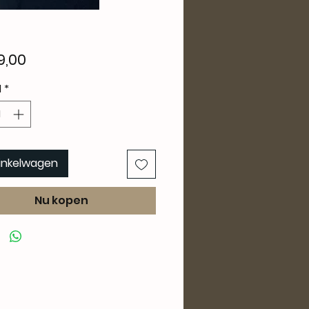
Prijs
9,00
l
*
winkelwagen
Nu kopen