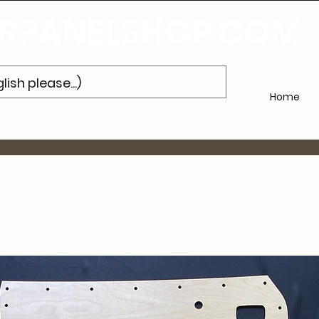
bonneer u
op onze nieuwsbrief en ontvang 10% korting op uw volge
PANELSHOP.COM
Home