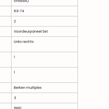
chassis)
63-74
2
Voordeurpaneel Set
Links rechts
1
1
Berken multiplex
3
1990