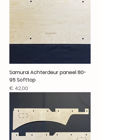
Samurai Achterdeur paneel 80-
95 Softtop
Prijs
€ 42,00