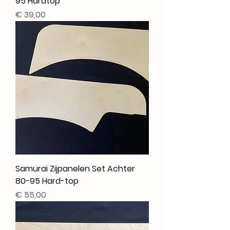
95 Hardtop
Prijs
€ 39,00
Samurai Zijpanelen Set Achter
80-95 Hard-top
Prijs
€ 55,00