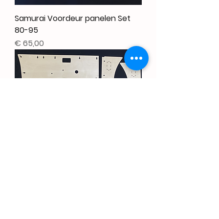
Samurai Voordeur panelen Set
80-95
Prijs
€ 65,00
Samurai Interieur panelen Set
SWB 80-95 Softtop
Prijs
€ 145,00