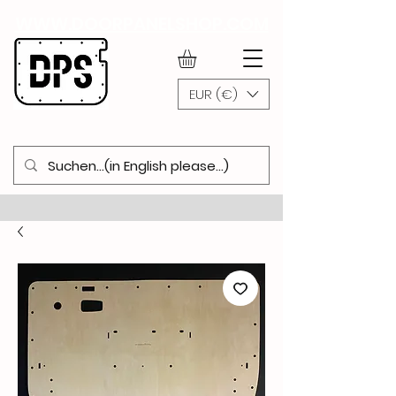
WWW.DOORPANELSHOP.COM
EUR (€)