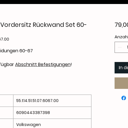
Vordersitz Rückwand Set 60-
79,0
Anzah
67.00
eidungen 60-67
rfügbar
Abschnitt Befestigungen
!
In 
55.t14.51.51.07.6067.00
6090443387398
Volkswagen