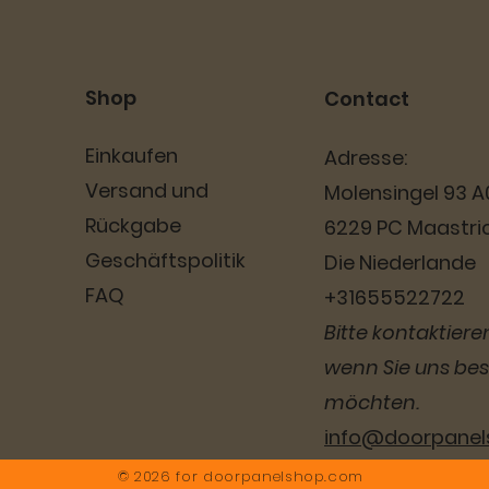
Shop
Contact
Einkaufen
Adresse:
Versand und
Molensingel 93 A
Rückgabe
6229 PC Maastri
Geschäftspolitik
Die Niederlande
FAQ
+31655522722
Bitte kontaktieren
wenn Sie uns be
möchten.
info@doorpane
© 2026 for
doorpanelshop.com