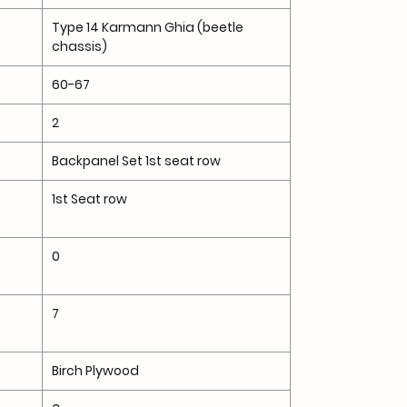
Type 14 Karmann Ghia (beetle
chassis)
60-67
2
Backpanel Set 1st seat row
1st Seat row
0
7
Birch Plywood