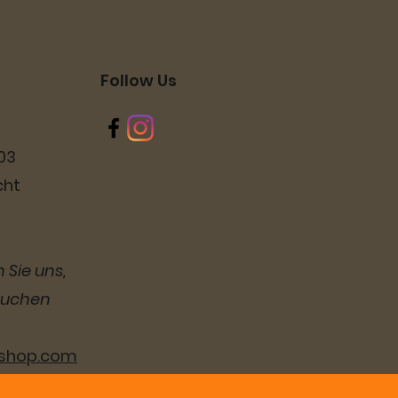
Follow Us
03
cht
 Sie uns,
suchen
lshop.com