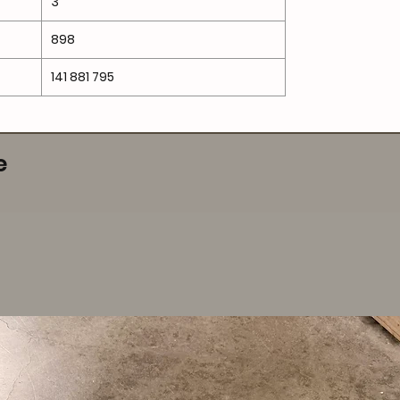
3
898
141 881 795
e