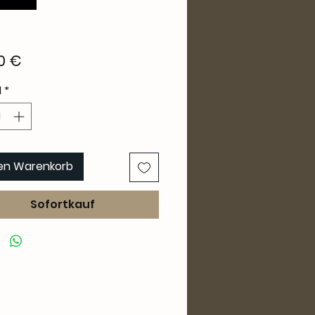
Preis
0 €
l
*
den Warenkorb
Sofortkauf