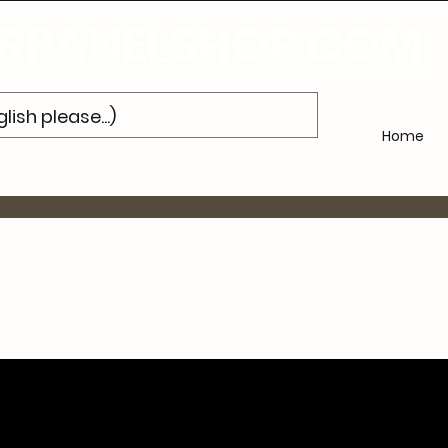
Subscribe
to Our Newsletter and Get 10% Off Your Next Purch
PANELSHOP.COM
Home