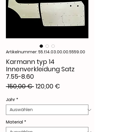
Artikelnummer: 55.t14.03.00.00.5559.00
Karmann typ 14
Innenverkleidung Satz
7.55-8.60
Standardpreis
Sale-
 150,00 € 
120,00 €
Preis
Jahr
*
Material
*