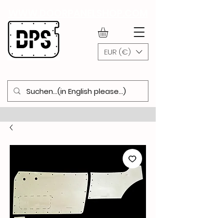
WWW.DOORPANELSHOP.COM
EUR (€)