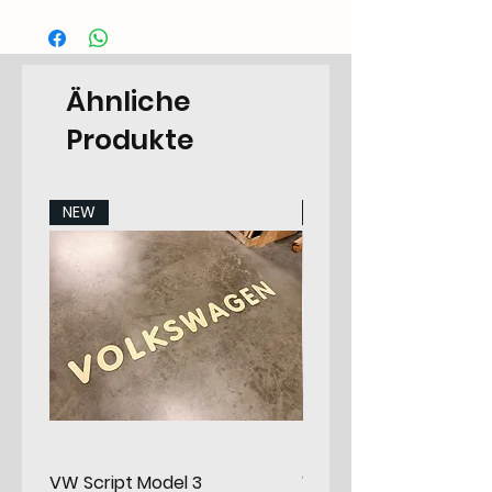
Ähnliche
Produkte
NEW
NEW
VW Script Model 3
VW Script Model 2