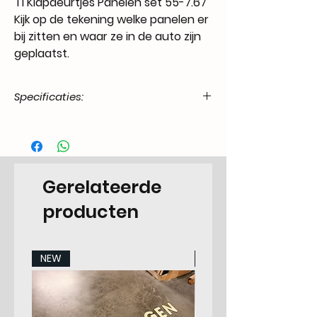
T1 Klapdeurtjes Panelen set 55-7.67
Kijk op de tekening welke panelen er
bij zitten en waar ze in de auto zijn
geplaatst.
Specificaties:
Product
55.T1-.14.06.22.5567.00
Code / SKU
EAN Code
7434218452444
Gerelateerde
Make
VW
producten
Model
Transporter -7.1967
NEW
NEW
Years
55-67
Pieces
2