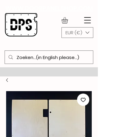
WWW.DOORPANELSHOP.COM
EUR (€)