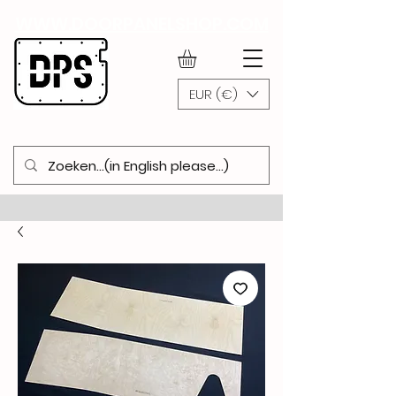
WWW.DOORPANELSHOP.COM
EUR (€)