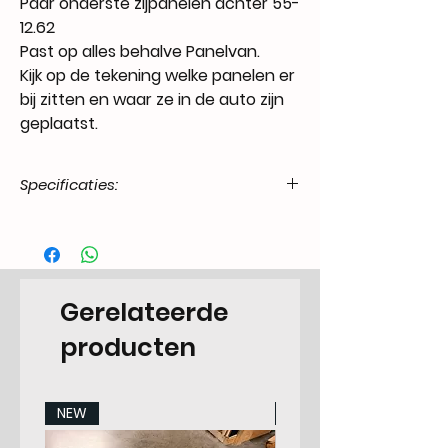
Paar onderste zijpanelen achter 55-
12.62
Past op alles behalve Panelvan.
Kijk op de tekening welke panelen er
bij zitten en waar ze in de auto zijn
geplaatst.
Specificaties:
Product
55.T1-.20.07.42.5562.00
Code / SKU
EAN Code
6090454886880
Gerelateerde
Make
Volkswagen
producten
Model
T1 Transporter -7.1967
All Models
NEW
NEW
Years
55-62