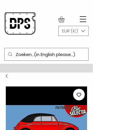
WWW.DOORPANELSHOP.COM
EUR (€)