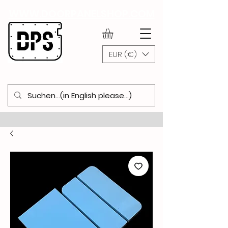
WWW.DOORPANELSHOP.COM
EUR (€)