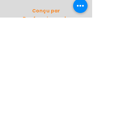
Conçu par
Professionnels
Préféré par
Spécialistes
Boutique
Boutique
Expédition & retours
Politique du magasin
FAQ
Contact
Adresse:
Molensingel 93a03