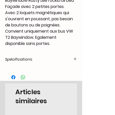
Baywindow Rusty Lee rock&roll bed
Façade avec 2 petites portes.
Avec 2 loquets magnétiques qui
s'ouvrent en poussant, pas besoin
de boutons ou de poignées.
Convient uniquement aux bus VW
T2 Baywindow. Egalement
disponible sans portes.
Spécifications
Product Code
CA.40.15.55.T2-.6779.23.00
/ SKU
EAN Code
6090449016070
Articles
Type
Camper
similaires
Categorie
Cupboard