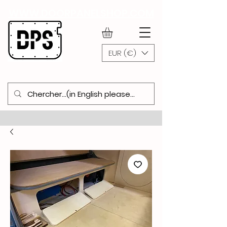
WWW.DOORPANELSHOP.COM
EUR (€)