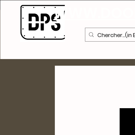
S
WWW.DOOR