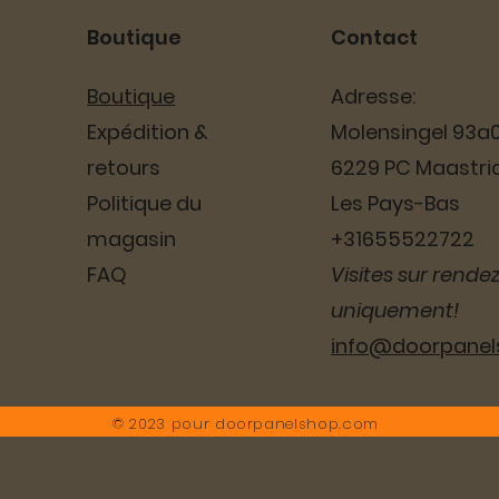
Boutique
Contact
Boutique
Adresse:
Expédition &
Molensingel 93a
retours
6229 PC Maastri
Politique du
Les Pays-Bas
magasin
+31655522722
FAQ
Visites sur rende
uniquement!
info@doorpane
© 2023 pour doorpanelshop.com