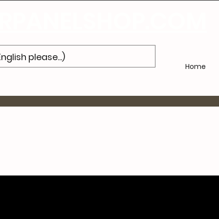
'abonner
à notre newsletter et obtenez 10% de réduction sur votre pr
PANELSHOP.COM
Home