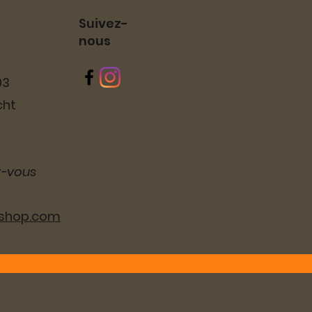
Suivez-
nous
03
cht
z-vous
lshop.com