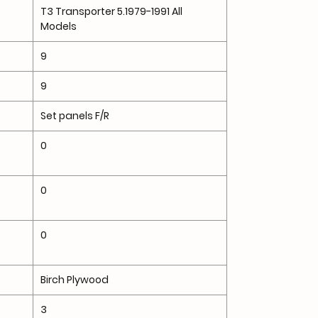
T3 Transporter 5.1979-1991 All
Models
9
9
Set panels F/R
0
0
0
Birch Plywood
3