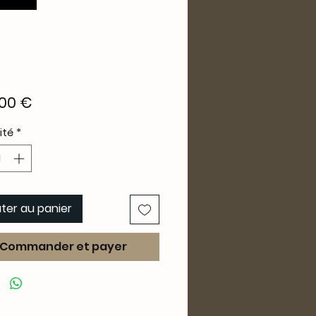
Prix
00 €
ité
*
ter au panier
Commander et payer