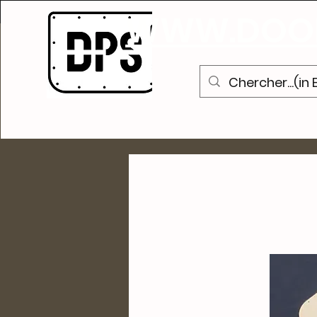
S
WWW.DOOR