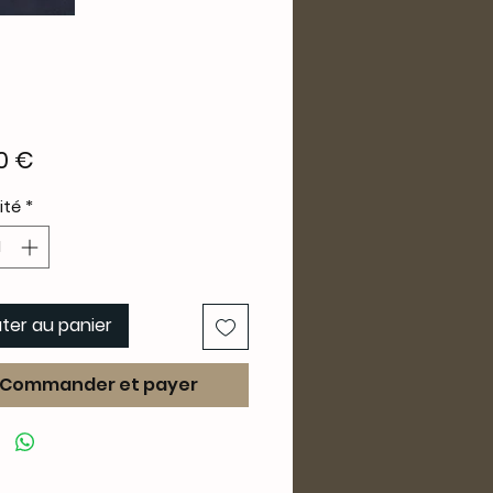
Prix
0 €
ité
*
ter au panier
Commander et payer