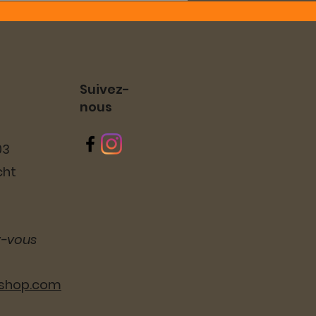
Suivez-
nous
03
cht
z-vous
lshop.com