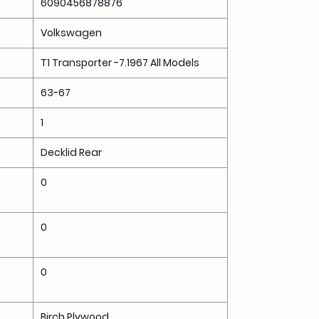
6090456878876
Volkswagen
T1 Transporter -7.1967 All Models
63-67
1
Decklid Rear
0
0
0
Birch Plywood