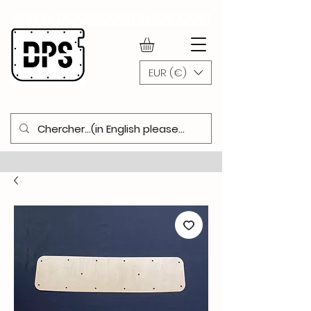
WWW.DOORPANELSHOP.COM
EUR (€)