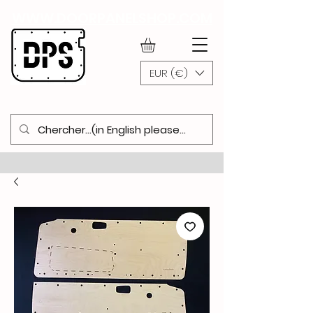
WWW.DOORPANELSHOP.COM
EUR (€)