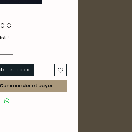
Prix
00 €
ité
*
ter au panier
Commander et payer