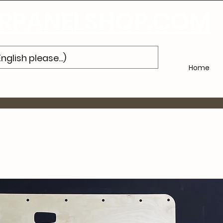
'abonner
à notre newsletter et obtenez 10% de réduction sur votre pr
PANELSHOP.COM
Home