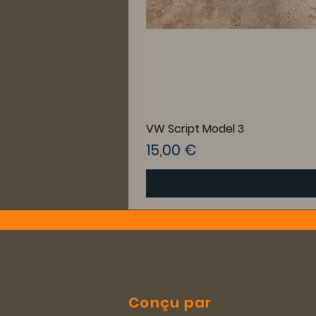
VW Script Model 3
Prix
15,00 €
Conçu par