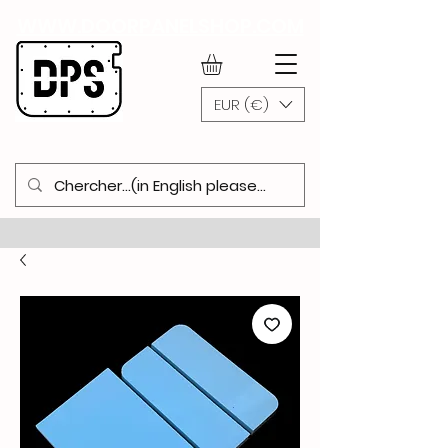
WWW.DOORPANELSHOP.COM
EUR (€)